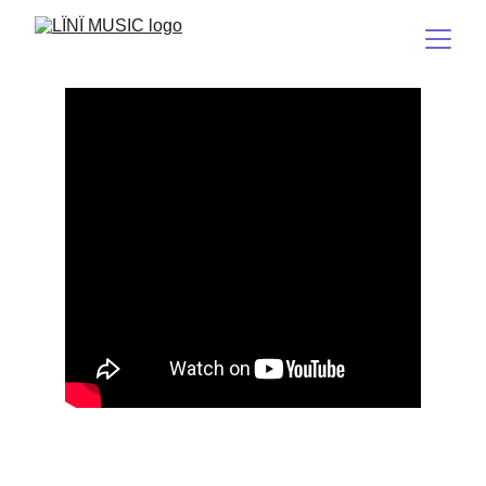
Däë(8) 
(Intrusion)