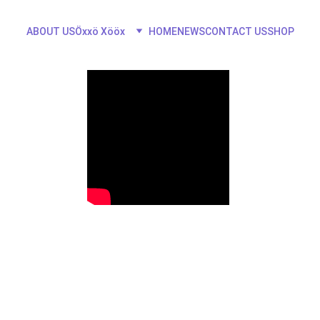
ABOUT US
Öxxö Xööx
HOME
NEWS
CONTACT US
SHOP
Cündü(-) 
(Puesanteur)
HELLO
°ËÏ ÜNDÏ PÄRÄDÄ